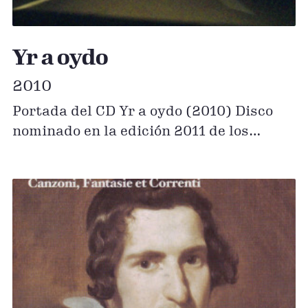
Yr a oydo
2010
Portada del CD Yr a oydo (2010) Disco
nominado en la edición 2011 de los
International Classical Music Awards
(ICMA). Disco Excepcional en Scherzo
Comprar descarga digital en iTunes o en
Amazon Streaming del álbum: Apple
Music & Spotify Compra el CD También
puedes comprarnos el CD físico …