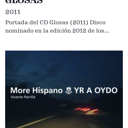
GLOSAS
2011
Portada del CD Glosas (2011) Disco
nominado en la edición 2012 de los
International Classical Music Awards
(ICMA). Disco Excepcional en Scherzo
Comprar descarga digital en iTunes o en
Amazon Streaming del álbum: Apple
Music & Spotify Ya disponible Interior
del CD Glosas de More Hispano – …