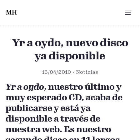
Saltar al contenido principal
MEN
Yr a oydo, nuevo disco
ya disponible
16/04/2010
Noticias
Yr a oydo
, nuestro último y
muy esperado CD, acaba de
Portada del CD *Yr a oydo* (2010) — Portada del C
publicarse y está ya
disponible a través de
nuestra web. Es nuestro