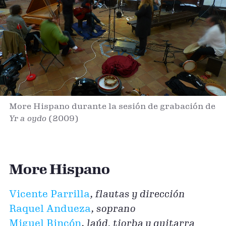
More Hispano durante la sesión de grabación de
Yr a oydo
(2009)
More Hispano
Vicente Parrilla
,
flautas y dirección
Raquel Andueza
,
soprano
Miguel Rincón
,
laúd, tiorba y guitarra