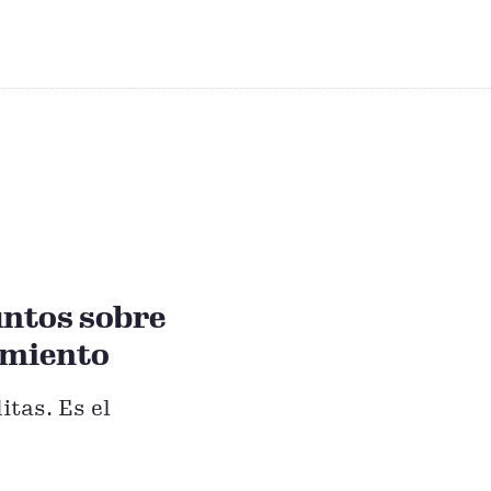
untos sobre
imiento
tas. Es el