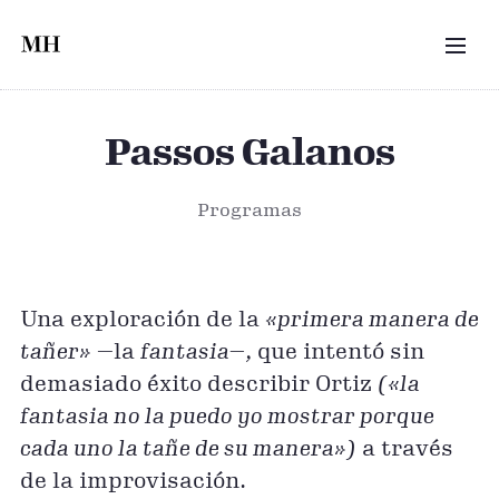
Saltar al contenido principal
MEN
Passos Galanos
Programas
More Hispano. Foto de Marco Borggreve — More Hi
Una exploración de la
«primera manera de
tañer»
—la
fantasia—
, que intentó sin
demasiado éxito describir Ortiz
(«la
fantasia no la puedo yo mostrar porque
cada uno la tañe de su manera»)
a través
de la improvisación.