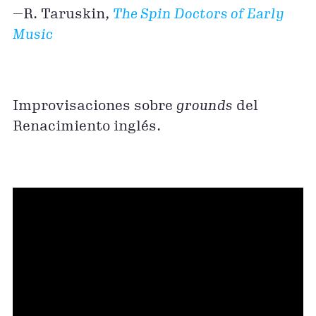
—R. Taruskin,
The Spin Doctors of Early
Music
Improvisaciones sobre
grounds
del
Renacimiento inglés.