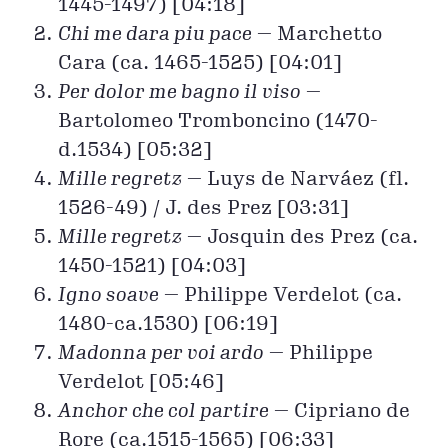
1445-1497) [04:18]
Chi me dara piu pace
— Marchetto
Cara (ca. 1465-1525) [04:01]
Per dolor me bagno il viso
—
Bartolomeo Tromboncino (1470-
d.1534) [05:32]
Mille regretz
— Luys de Narváez (fl.
1526-49) / J. des Prez [03:31]
Mille regretz
— Josquin des Prez (ca.
1450-1521) [04:03]
Igno soave
— Philippe Verdelot (ca.
1480-ca.1530) [06:19]
Madonna per voi ardo
— Philippe
Verdelot [05:46]
Anchor che col partire
— Cipriano de
Rore (ca.1515-1565) [06:33]